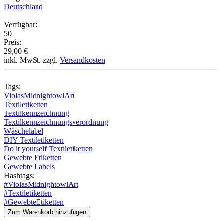
Deutschland
Verfügbar:
50
Preis:
29,00 €
inkl. MwSt. zzgl.
Versandkosten
Tags:
ViolasMidnightowlArt
Textiletiketten
Textilkennzeichnung
Textilkennzeichnungsverordnung
Wäschelabel
DIY Textiletiketten
Do it yourself Textiletiketten
Gewebte Etiketten
Gewebte Labels
Hashtags:
#ViolasMidnightowlArt
#Textiletiketten
#GewebteEtiketten
Zum Warenkorb hinzufügen