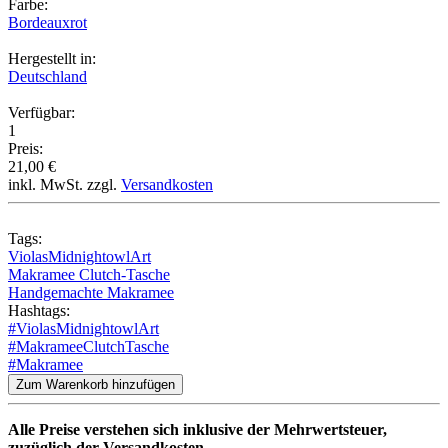
Farbe:
Bordeauxrot
Hergestellt in:
Deutschland
Verfügbar:
1
Preis:
21,00 €
inkl. MwSt. zzgl.
Versandkosten
Tags:
ViolasMidnightowlArt
Makramee Clutch-Tasche
Handgemachte Makramee
Hashtags:
#ViolasMidnightowlArt
#MakrameeClutchTasche
#Makramee
Zum Warenkorb hinzufügen
Alle Preise verstehen sich inklusive der Mehrwertsteuer,
zuzüglich der Versandkosten.