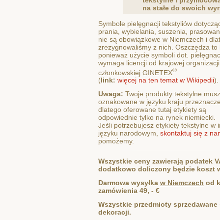
na stałe do swoich wy
Symbole pielęgnacji tekstyliów dotyczą
prania, wybielania, suszenia, prasowani
nie są obowiązkowe w Niemczech i dla
zrezygnowaliśmy z nich. Oszczędza to 
ponieważ użycie symboli dot. pielęgnac
wymaga licencji od krajowej organizacji
®
członkowskiej GINETEX
(
link:
więcej na ten temat w Wikipedii
).
Uwaga:
Twoje produkty tekstylne mus
oznakowane w języku kraju przeznacze
dlatego oferowane tutaj etykiety są
odpowiednie tylko na rynek niemiecki.
Jeśli potrzebujesz etykiety tekstylne w
języku narodowym,
skontaktuj się z na
pomożemy.
Wszystkie ceny zawierają podatek 
dodatkowo doliczony będzie koszt w
Darmowa wysyłka
w Niemczech
od 
zamówienia 49, - €
Wszystkie przedmioty sprzedawane 
dekoracji.