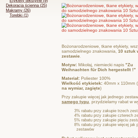
Etykiety tekstylne (9)
Dekoracja ścienna (25)
Makramy (26)
Torebki (1)
Bożonarodzeniowe, tkane etykiety, wsz
samodzielnego znakowania,
10 sztuk 
zestawie
.
Motyw:
Mikołaj, niemiecki napis
"Zu
Weihnachten für Dich hergestellt !"
Materiał:
Poliester 100%
Wielkość etykietek:
40mm x 110mm (
na wymiar, zagięte
)
Przy zakupie więcej jak jednego zesta
samego typu
, przydzielamy rabat w w
3% rabatu przy zakupie trzech zes
4% rabatu przy zakupie czterech 
5% rabatu przy zakupie pięciu zes
8% rabatu przy zakupie więcej jak p
zestawów