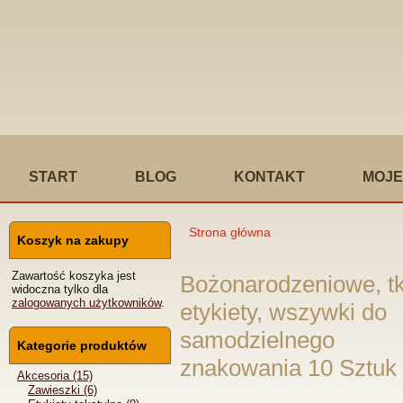
START
BLOG
KONTAKT
MOJE
Strona główna
Koszyk na zakupy
Jesteś tutaj
Zawartość koszyka jest
Bożonarodzeniowe, t
widoczna tylko dla
zalogowanych użytkowników
.
etykiety, wszywki do
samodzielnego
Kategorie produktów
znakowania 10 Sztuk
Akcesoria (15)
Zawieszki (6)