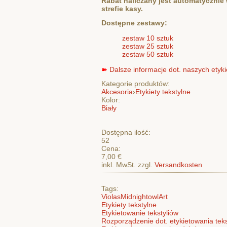
Rabat naliczany jest automatycznie
strefie kasy.
Dostępne zestawy:
zestaw 10 sztuk
zestaw 25 sztuk
zestaw 50 sztuk
➽
Dalsze informacje dot. naszych etykie
Kategorie produktów:
Akcesoria
›
Etykiety tekstylne
Kolor:
Biały
Dostępna ilość:
52
Cena:
7,00 €
inkl. MwSt. zzgl.
Versandkosten
Tags:
ViolasMidnightowlArt
Etykiety tekstylne
Etykietowanie tekstyliów
Rozporządzenie dot. etykietowania teks