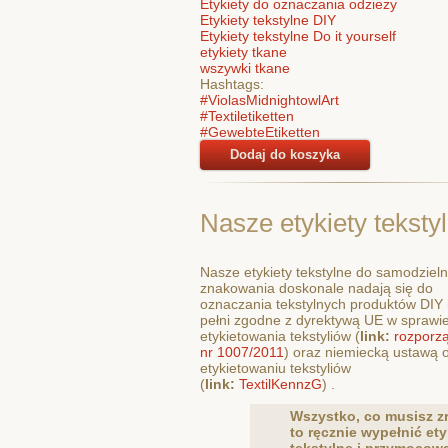
Etykiety do oznaczania odzieży
Etykiety tekstylne DIY
Etykiety tekstylne Do it yourself
etykiety tkane
wszywki tkane
Hashtags:
#ViolasMidnightowlArt
#Textiletiketten
#GewebteEtiketten
Dodaj do koszyka
Nasze etykiety teksty
Nasze etykiety tekstylne do samodziel
znakowania doskonale nadają się do
oznaczania tekstylnych produktów DIY 
pełni zgodne z dyrektywą UE w sprawi
etykietowania tekstyliów (
link:
rozporz
nr 1007/2011
) oraz niemiecką ustawą 
etykietowaniu tekstyliów
(
link:
TextilKennzG
) .
Wszystko, co musisz zr
to ręcznie wypełnić ety
tekstylne i przymocowa